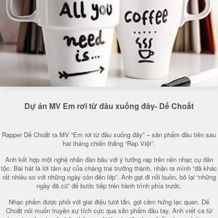
Dự án MV Em rơi từ đâu xuống đây- Dế Choắt
Rapper Dế Choắt ra MV “Em rơi từ đâu xuống đây” – sản phẩm đầu tiên sau
hai tháng chiến thắng “Rap Việt”.
Anh kết hợp một nghệ nhân đàn bầu với ý tưởng rap trên nền nhạc cụ dân
tộc. Bài hát là lời tâm sự của chàng trai trưởng thành, nhận ra mình “đã khác
rất nhiều so với những ngày còn đến lớp”. Anh gạt đi nỗi buồn, bỏ lại “những
ngày đã cũ” để bước tiếp trên hành trình phía trước.
Nhạc phẩm được phối với giai điệu tươi tắn, gợi cảm hứng lạc quan. Dế
Choắt nói muốn truyền sự tích cực qua sản phẩm đầu tay. Anh viết ca từ