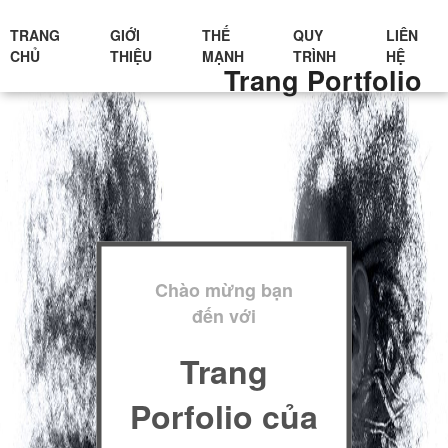
TRANG
GIỚI
THẾ
QUY
LIÊN
CHỦ
THIỆU
MẠNH
TRÌNH
HỆ
Trang Portfolio
Chào mừng bạn
đến với
Trang
Porfolio của