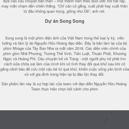
dựa vào câu chuyện bản thân – một thanh niên theo đuổi ước mơ hát rap,
may mắn chạm đến chiến thắng. “Chỉ cần cố gắng, xuất phát hay xuất thân
từ đâu không quan trọng, giống như Dế”, anh nói.
Dự án Song Song
Song song là một phim điện ảnh của Việt Nam trong thể loại ly kỳ, viễn
tưởng và tâm lý do Nguyễn Hữu Hoàng đạo diễn. Đây là bản làm lại của bộ
phim Mirage của Tây Ban Nha ra mắt năm 2018. Các diễn viên chính của
phim gồm Nhã Phương, Trương Thế Vinh, Tiến Luật, Thuận Phát, Khương
Ngọc và Hoàng Phi. Câu chuyện kể về Trang - một người phụ nữ phải tìm
cách sửa chữa sai lầm của mình khi vô tình thay đổi quá khứ sau khi cố
gắng cảnh báo để cứu một cậu bé từ quá khứ, khiến cuộc sống yên bình của
cô với gia đình trong hiện tại bị đảo lộn thay đổi.
Sản phẩm lần này là sự hợp tác của team với đạo diễn Nguyễn Hữu Hoàng.
Team thực hiện chọn bối cảnh cho phim